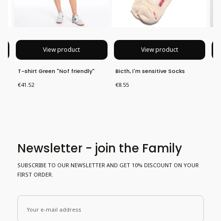
View product
View product
T-shirt Green "Nof friendly"
Bicth, I'm sensitive Socks
T-
Price
Price
Pri
€41.52
€8.55
€4
Newsletter - join the Family
SUBSCRIBE TO OUR NEWSLETTER AND GET 10% DISCOUNT ON YOUR
FIRST ORDER.
Your e-mail address