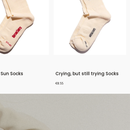
 Sun Socks
Crying, but still trying Socks
Price
€8.55