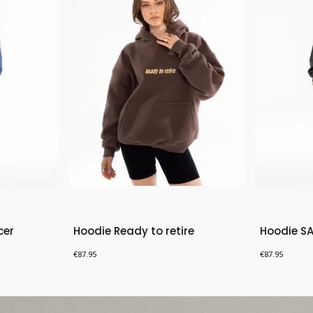
cer
Hoodie Ready to retire
Hoodie S
Price
Price
€87.95
€87.95