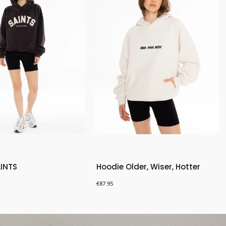
AINTS
Hoodie Older, Wiser, Hotter
Price
€87.95