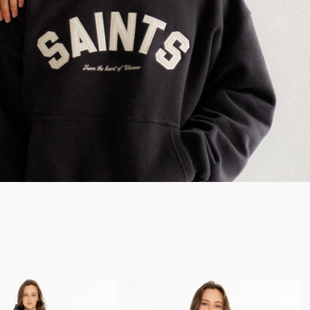
Bestseller
ct
New Product