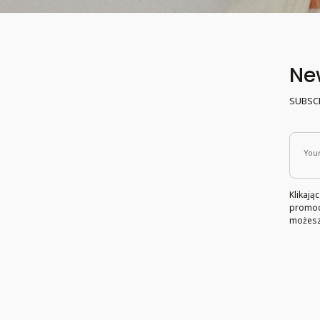
New
SUBSC
Your
Klikają
promocj
możesz 