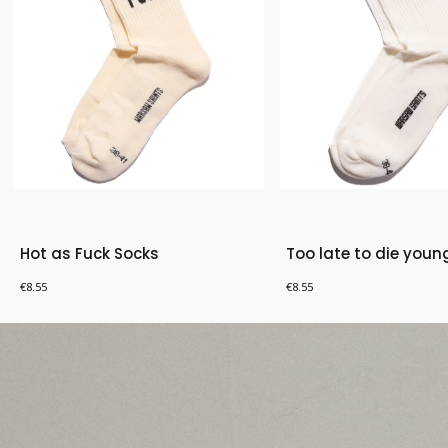
Hot as Fuck Socks
Too late to die youn
Price
Price
€8.55
€8.55