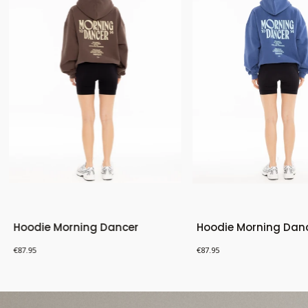
Hoodie Morning Dancer
Hoodie Morning Dan
Price
Price
€87.95
€87.95