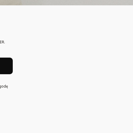
ER.
h
Zgodę