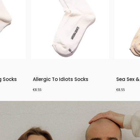
g Socks
Allergic To Idiots Socks
Sea Sex &
Price
Price
€8.55
€8.55