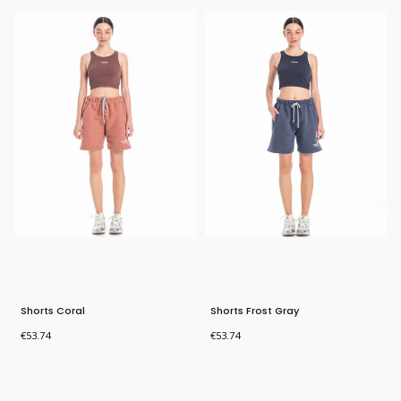
Shorts Coral
Shorts Frost Gray
Price
Price
€53.74
€53.74