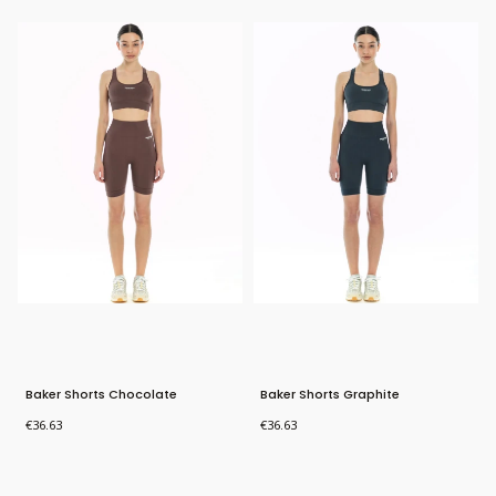
Baker Shorts Chocolate
Baker Shorts Graphite
Price
Price
€36.63
€36.63