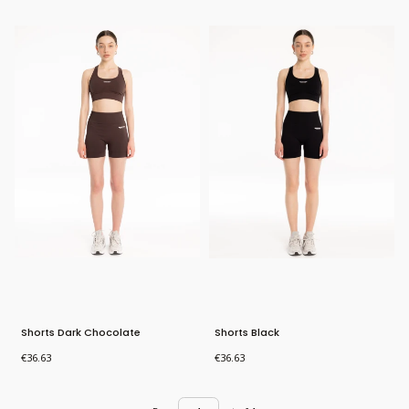
Shorts Dark Chocolate
Shorts Black
Price
Price
€36.63
€36.63