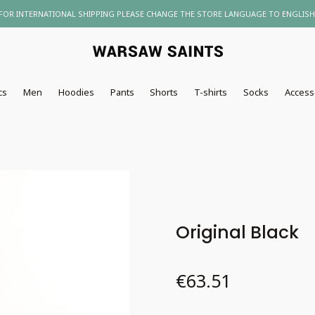
FOR INTERNATIONAL SHIPPING PLEASE CHANGE THE STORE LANGUAGE TO ENGLISH
cs
Men
Hoodies
Pants
Shorts
T-shirts
Socks
Access
Original Black
Price
€63.51
Wybierz wariant produktu: