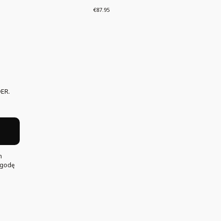
Price
€87.95
ER.
h
Zgodę