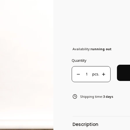
Individual variants may differ in pri
*
L
Size
L
Availability:
running out
Quantity
pcs.
Shipping time:
3 days
Description