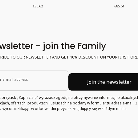
Price
Price
€80.62
€85.51
wsletter - join the Family
RIBE TO OUR NEWSLETTER AND GET 10% DISCOUNT ON YOUR FIRST ORD
r e-mail address
Join the newsletter
ąc przycisk „Zapisz się” wyrażasz zgodę na otrzymywanie informacji o aktualnyc
jach, ofertach, produktach i usługach na podany w formularzu adres e-mail. 
 wycofać klikając w odpowiedni przycisk znajdujący się w każdym mailu.