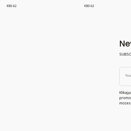
Price
Price
€80.62
€80.62
Ne
SUBSC
You
Klikaj
promoc
możesz