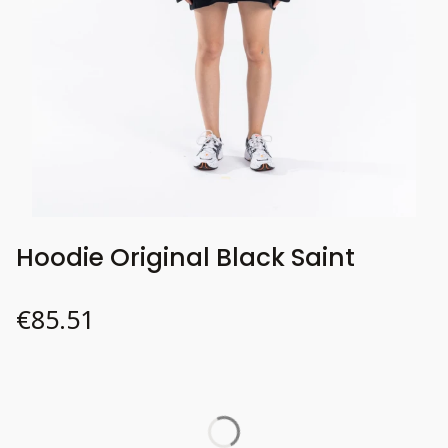
Hoodie Original Black Saint
Price
€85.51
Wybierz wariant produktu:
Individual variants may differ in price
*
Oversize
Size