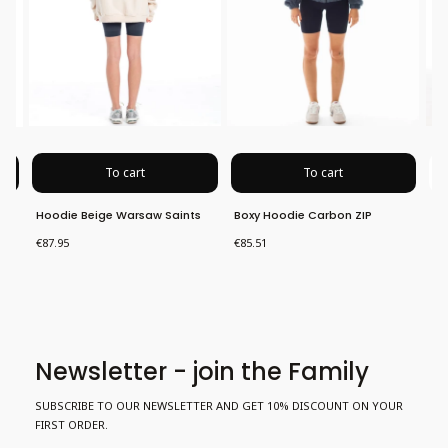
To cart
To cart
Hoodie Beige Warsaw Saints
Boxy Hoodie Carbon ZIP
Cr
Athletics
Price
Price
Pri
€87.95
€85.51
€7
Newsletter - join the Family
SUBSCRIBE TO OUR NEWSLETTER AND GET 10% DISCOUNT ON YOUR
FIRST ORDER.