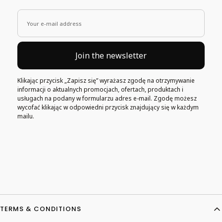
Your e-mail address
Join the newsletter
Klikając przycisk „Zapisz się” wyrażasz zgodę na otrzymywanie
informacji o aktualnych promocjach, ofertach, produktach i
usługach na podany w formularzu adres e-mail. Zgodę możesz
wycofać klikając w odpowiedni przycisk znajdujący się w każdym
mailu.
Footer menu
TERMS & CONDITIONS