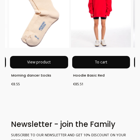
View product
To cart
Morning dancer Socks
Hoodie Basic Red
Ho
Price
Price
Pri
€8.55
€85.51
€8
Newsletter - join the Family
SUBSCRIBE TO OUR NEWSLETTER AND GET 10% DISCOUNT ON YOUR