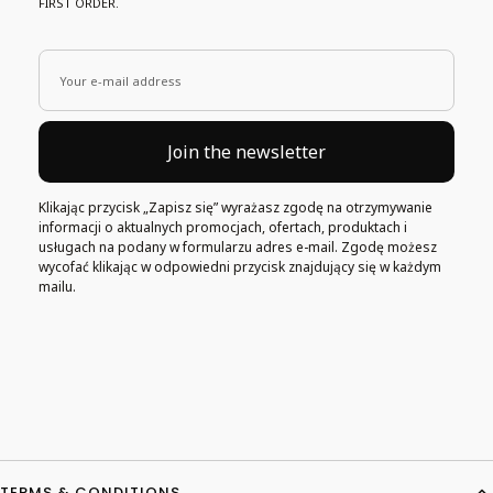
FIRST ORDER.
Your e-mail address
Join the newsletter
Klikając przycisk „Zapisz się” wyrażasz zgodę na otrzymywanie
informacji o aktualnych promocjach, ofertach, produktach i
usługach na podany w formularzu adres e-mail. Zgodę możesz
wycofać klikając w odpowiedni przycisk znajdujący się w każdym
mailu.
Footer menu
TERMS & CONDITIONS