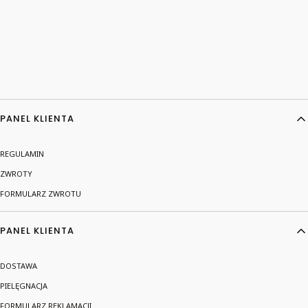
Linki w stopce
PANEL KLIENTA
REGULAMIN
ZWROTY
FORMULARZ ZWROTU
PANEL KLIENTA
DOSTAWA
PIELĘGNACJA
FORMULARZ REKLAMACJI