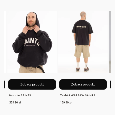
B
Zobacz produkt
Zobacz produkt
Hoodie SAINTS
T-shirt WARSAW SAINTS
Sp
Cena
Cena
Ce
359,90 zł
169,90 zł
199
Ce
Na