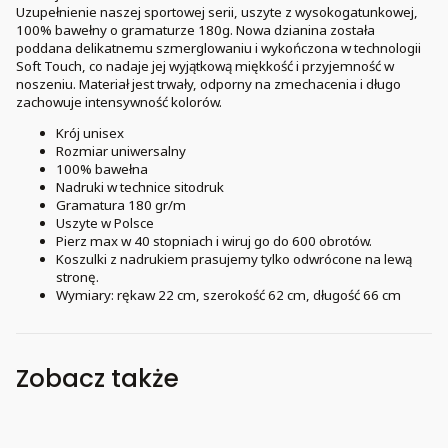
Uzupełnienie naszej sportowej serii, uszyte z wysokogatunkowej,
100% bawełny o gramaturze 180g. Nowa dzianina została
poddana delikatnemu szmerglowaniu i wykończona w technologii
Soft Touch, co nadaje jej wyjątkową miękkość i przyjemność w
noszeniu. Materiał jest trwały, odporny na zmechacenia i długo
zachowuje intensywność kolorów.
Krój unisex
Rozmiar uniwersalny
100% bawełna
Nadruki w technice sitodruk
Gramatura 180 gr/m
Uszyte w Polsce
Pierz max w 40 stopniach i wiruj go do 600 obrotów.
Koszulki z nadrukiem prasujemy tylko odwrócone na lewą
stronę.
Wymiary: rękaw 22 cm, szerokość 62 cm, długość 66 cm
Zobacz także
Bestseller
Bestseller
S