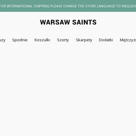
FOR INTERNATIONAL SHIPPING PLEASE CHANGE THE STORE LANGUAGE TO ENGLISH
uzy
Spodnie
Koszulki
Szorty
Skarpety
Dodatki
Mężczyz