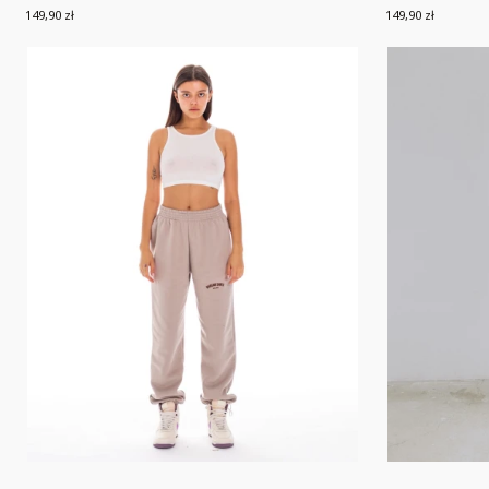
sexy"
Cena
Cena
149,90 zł
149,90 zł