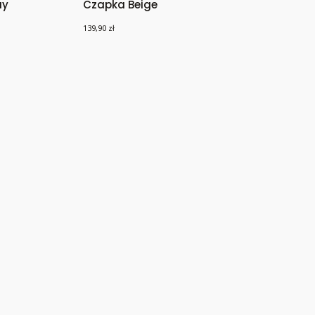
ay
Czapka Beige
Cena
139,90 zł