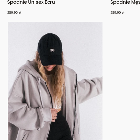
Spodnie Unisex Ecru
Spodnie Męs
Cena
Cena
259,90 zł
259,90 zł