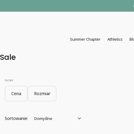
Summer Chapter
Athletics
Bl
Sale
FILTRY
Cena
Rozmiar
Koniec filtrów
Lista produktów
Domyślne
Sortowanie:
Domyślne