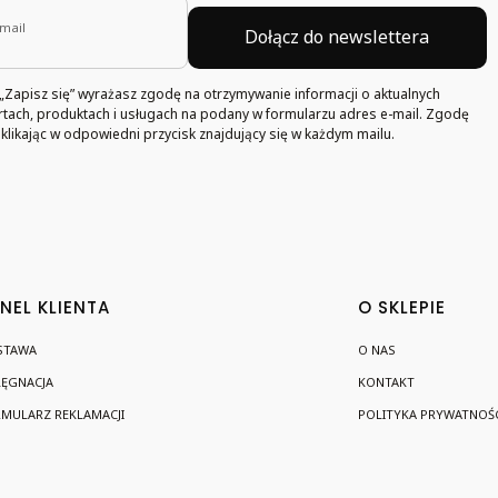
mail
Dołącz do newslettera
k „Zapisz się” wyrażasz zgodę na otrzymywanie informacji o aktualnych
rtach, produktach i usługach na podany w formularzu adres e-mail. Zgodę
likając w odpowiedni przycisk znajdujący się w każdym mailu.
NEL KLIENTA
O SKLEPIE
STAWA
O NAS
LĘGNACJA
KONTAKT
MULARZ REKLAMACJI
POLITYKA PRYWATNOŚC