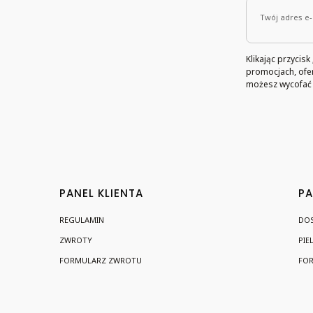
Twój adres e-
Klikając przycis
promocjach, ofe
możesz wycofać k
Linki w stopce
PANEL KLIENTA
PA
REGULAMIN
DO
ZWROTY
PIE
FORMULARZ ZWROTU
FOR