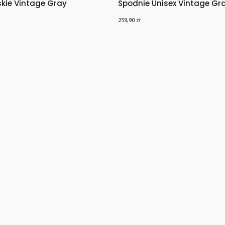
kie Vintage Gray
Spodnie Unisex Vintage Gr
Cena
259,90 zł