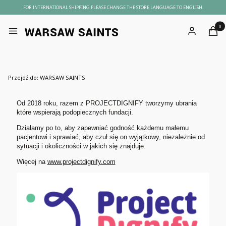
FOR INTERNATIONAL SHIPPING PLEASE CHANGE THE STORE LANGUAGE TO ENGLISH.
Produ
Menu
Zaloguj się
Kosz
Przejdź do:
WARSAW SAINTS
Od 2018 roku, razem z PROJECTDIGNIFY tworzymy ubrania
które wspierają podopiecznych fundacji.
Działamy po to, aby zapewniać godność każdemu małemu
pacjentowi i sprawiać, aby czuł się on wyjątkowy, niezależnie od
sytuacji i okoliczności w jakich się znajduje.
Więcej na
www.projectdignify.com