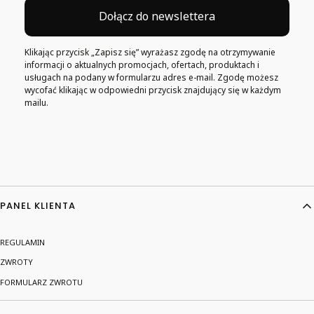
Dołącz do newslettera
Klikając przycisk „Zapisz się” wyrażasz zgodę na otrzymywanie
informacji o aktualnych promocjach, ofertach, produktach i
usługach na podany w formularzu adres e-mail. Zgodę możesz
wycofać klikając w odpowiedni przycisk znajdujący się w każdym
mailu.
Linki w stopce
PANEL KLIENTA
REGULAMIN
ZWROTY
FORMULARZ ZWROTU