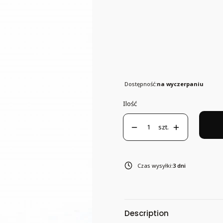
Poszczególne warianty mogą różnić 
*
S
Rozmiar
S
Dostępność:
na wyczerpaniu
Ilość
szt.
Czas wysyłki:
3 dni
Description