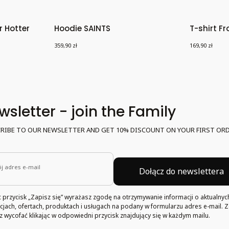
r Hotter
Hoodie SAINTS
T-shirt F
Saints Ath
Cena
Cena
359,90 zł
169,90 zł
wsletter - join the Family
RIBE TO OUR NEWSLETTER AND GET 10% DISCOUNT ON YOUR FIRST ORD
j adres e-mail
Dołącz do newslettera
ąc przycisk „Zapisz się” wyrażasz zgodę na otrzymywanie informacji o aktualnyc
jach, ofertach, produktach i usługach na podany w formularzu adres e-mail. 
 wycofać klikając w odpowiedni przycisk znajdujący się w każdym mailu.