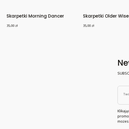
Skarpetki Morning Dancer
Skarpetki Older Wise
Cena
Cena
35,00 zł
35,00 zł
Ne
SUBSC
Twó
Klikaj
promoc
możesz