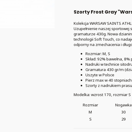
Szorty Frost Gray "War
Kolekcja WARSAW SAINTS ATH
Uzupełnienie naszej sportowej s
gramaturze 430g.
Nowa dzianin
technologii Soft Touch, co nadaj
odporny na zmechacenia i dług
Rozmiar: M, S
Skład: 92% bawełna, 8% p
Nadruki w technice sitodr
Gramatura 430 gr/m (dzi
Uszyte w Polsce
Pierz max w 40 stopniach 
Szorty z nadrukiem prasu
Modelka: wzrost 170, rozmiar S
Rozmiar
Nogawka
M
30
S
29