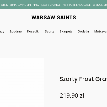
FOR INTERNATIONAL SHIPPING PLEASE CHANGE THE STORE LANGUAGE TO ENGLISH
uzy
Spodnie
Koszulki
Szorty
Skarpety
Dodatki
Mężczyz
Szorty Frost Gra
Cena
219,90 zł
Wybierz wariant produktu: