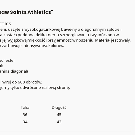
saw Saints Athletics"
LETICS
erii, uszyte z wysokogatunkowej bawełny o diagonalnym splocie i
a została poddana delikatnemu szmerglowaniu i wykończona w
e jej wyjątkową miękkość i przyjemność w noszeniu. Materiał jest trwały,
o zachowuje intensywność kolorów.
oliester
uk
anina diagonal)
i wiruj do 600 obrotów.
jemy tylko odwrócone na lewą stronę.
Talia
Długość
36
45
34
43