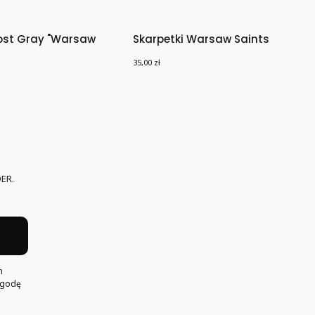
rost Gray "Warsaw
Skarpetki Warsaw Saints
letics"
Athletics
Cena
35,00 zł
ER.
h
Zgodę