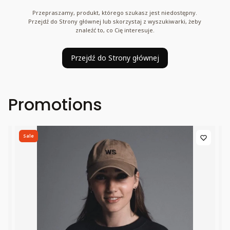
Przepraszamy, produkt, którego szukasz jest niedostępny.
Przejdź do Strony głównej lub skorzystaj z wyszukiwarki, żeby
znaleźć to, co Cię interesuje.
Przejdź do Strony głównej
Promotions
Sale
S
Bestseller
B