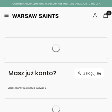
FOR INTERNATIONAL SHIPPING PLEASE CHANGE THE STORE LANGUAGE TO ENGLISH.
Produ
Menu
Zaloguj się
Kosz
Masz już konto?
Zaloguj się
Możesz kontynuować bez logowania.