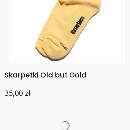
Skarpetki Old but Gold
Cena
35,00 zł
Wybierz wariant produktu:
Poszczególne warianty mogą różnić się ceną
*
37-41
Rozmiar