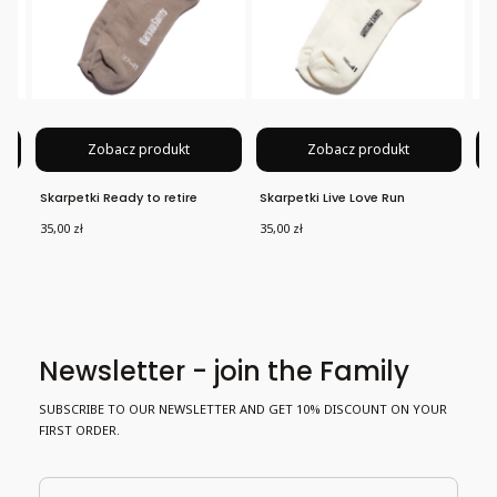
Zobacz produkt
Zobacz produkt
Skarpetki Ready to retire
Skarpetki Live Love Run
Sk
Cena
Cena
Ce
35,00 zł
35,00 zł
35,
Newsletter - join the Family
SUBSCRIBE TO OUR NEWSLETTER AND GET 10% DISCOUNT ON YOUR
FIRST ORDER.