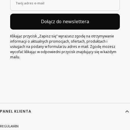
Twój adres e-mail
Dołącz do newslettera
Klikając przycisk „Zapisz się” wyrażasz zgodę na otrzymywanie
informacji o aktualnych promocjach, ofertach, produktach i
usługach na podany w formularzu adres e-mail. Zgodę możesz
wycofać klikając w odpowiedni przycisk znajdujący się w każdym
mailu.
Linki w stopce
PANEL KLIENTA
REGULAMIN