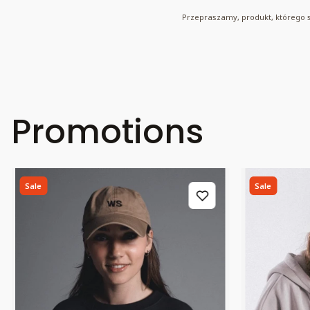
Przepraszamy, produkt, którego sz
Promotions
Sale
Sale
Bestseller
Bestseller