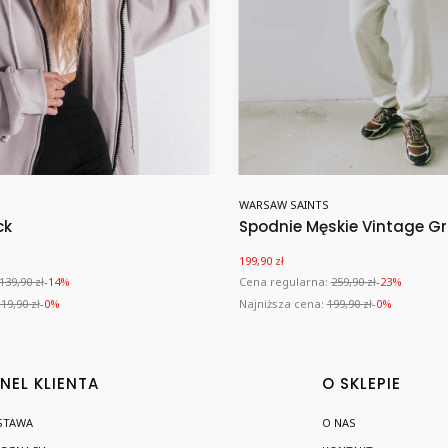
Producent
WARSAW SAINTS
ck
Spodnie Męskie Vintage G
a
Cena promocyjna
199,90 zł
139,90 zł
-14%
Cena regularna:
259,90 zł
-23%
19,90 zł
-0%
Najniższa cena:
199,90 zł
-0%
NEL KLIENTA
O SKLEPIE
STAWA
O NAS