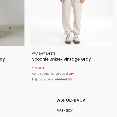
Producent
WARSAW SAINTS
ray
Spodnie Unisex Vintage Gray
Cena promocyjna
199,90 zł
Cena regularna:
259,90 zł
-23%
Najniższa cena:
199,90 zł
-0%
WSPÓŁPRACA
PARTNERZY