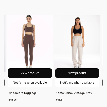
View product
View product
Notify me when available
Notify me when available
Chocolate Leggings
Pants Unisex Vintage Gray
Pa
Price
Price
Pri
€43.96
€63.51
€6