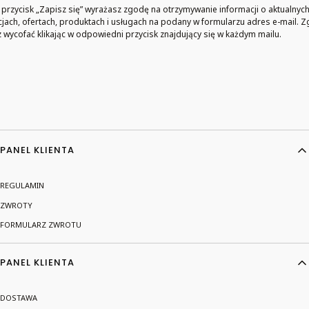
c przycisk „Zapisz się” wyrażasz zgodę na otrzymywanie informacji o aktualnyc
ach, ofertach, produktach i usługach na podany w formularzu adres e-mail. 
wycofać klikając w odpowiedni przycisk znajdujący się w każdym mailu.
Linki w stopce
PANEL KLIENTA
REGULAMIN
ZWROTY
FORMULARZ ZWROTU
PANEL KLIENTA
DOSTAWA