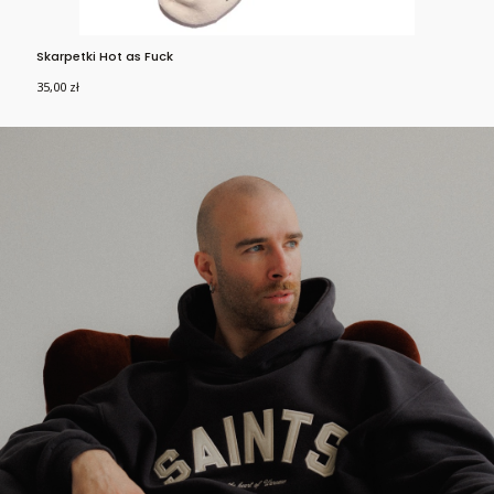
Skarpetki Hot as Fuck
Sk
Cena
Ce
35,00 zł
35