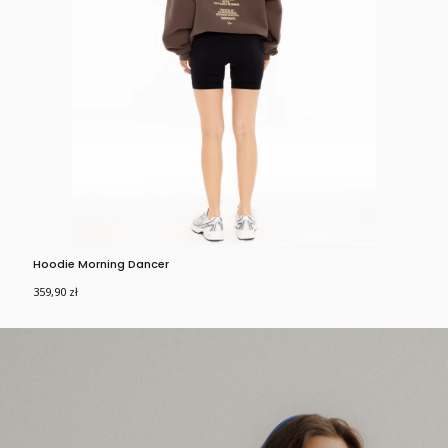
Hoodie Morning Dancer
Ho
Cena
Ce
359,90 zł
35