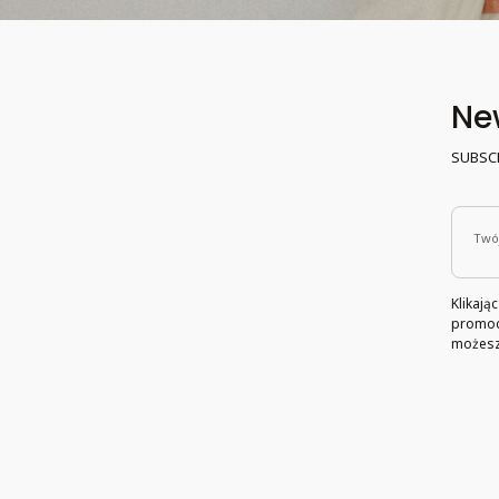
New
SUBSC
Twój
Klikają
promocj
możesz 