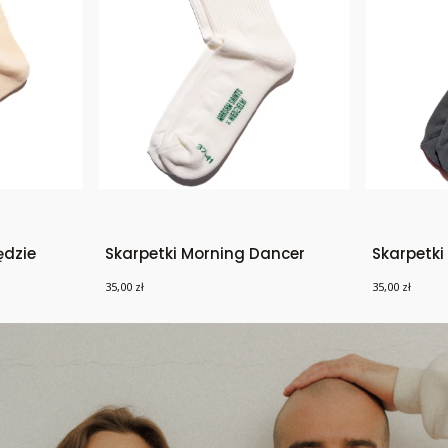
ędzie
Skarpetki Morning Dancer
Skarpetki
Cena
Cena
35,00 zł
35,00 zł