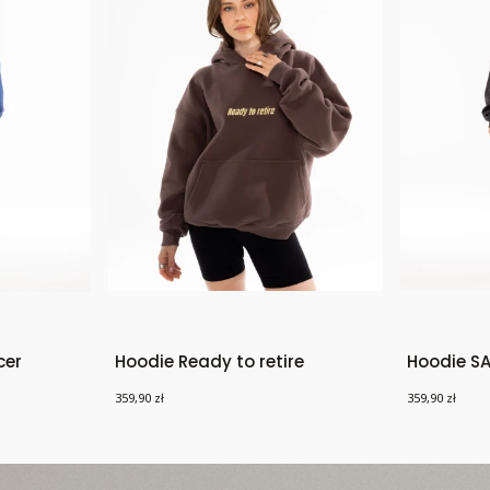
cer
Hoodie Ready to retire
Hoodie S
Cena
Cena
359,90 zł
359,90 zł