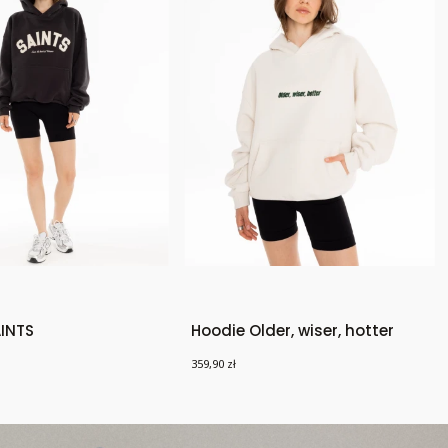
AINTS
Hoodie Older, wiser, hotter
Cena
359,90 zł