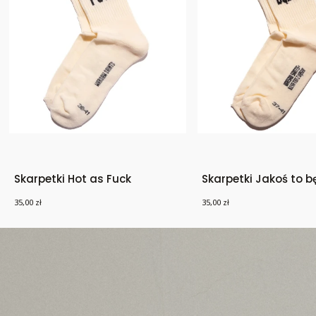
Skarpetki Hot as Fuck
Skarpetki Jakoś to b
Cena
Cena
35,00 zł
35,00 zł